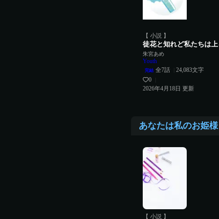
【 小説 】
徒花と知れど私たちは上
朱宮あめ
Youth
全
7
話
24,083
文字
|
完結
0
|
2026年4月18日
更新
あなたは私のお姫様
【 小説 】