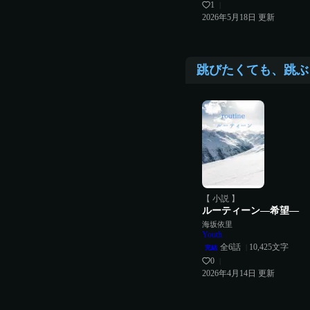
1
|
2026年5月18日
更新
跳びたくても、跳ぶ
【 小説 】
ルーティーン―希望―
海坂依里
Youth
全
6
話
10,425
文字
|
完結
0
|
2026年4月14日
更新