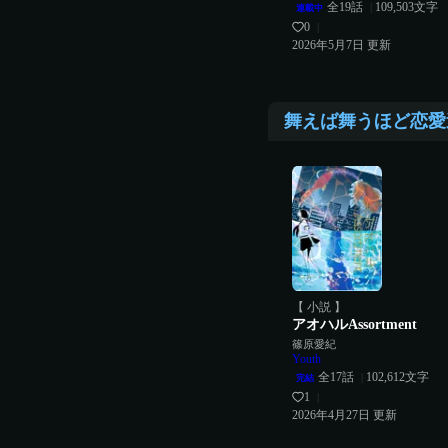
全
19
話
109,503
文字
|
連載中
0
|
2026年5月7日
更新
舞えば舞うほど恋愛
【 小説 】
アオハルAssortment
篠原愛紀
Youth
全
17
話
102,612
文字
|
完結
1
|
2026年4月27日
更新