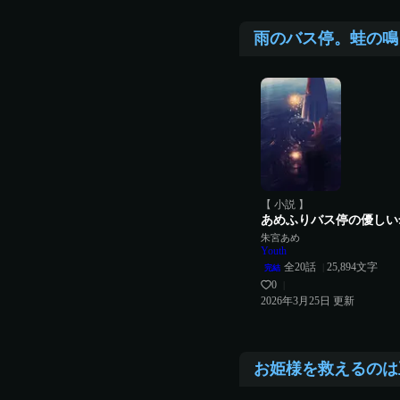
雨のバス停。蛙の鳴
【 小説 】
あめふりバス停の優しい
朱宮あめ
Youth
全
20
話
25,894
文字
|
完結
0
|
2026年3月25日
更新
お姫様を救えるのは