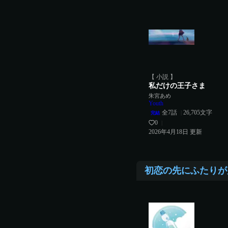
【 小説 】
私だけの王子さま
朱宮あめ
Youth
全
7
話
26,705
文字
|
完結
0
|
2026年4月18日
更新
初恋の先にふたりが