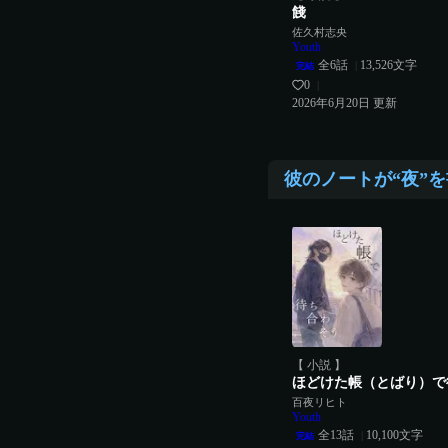
餞
佐久村志央
Youth
全
6
話
13,526
文字
|
完結
0
|
2026年6月20日
更新
彼のノートが“夜”
【 小説 】
ほどけた帳（とばり）で
百夜リヒト
Youth
全
13
話
10,100
文字
|
完結