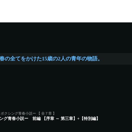
春の全てをかけた15歳の2人の青年の物語。
ボクシング青春小説ー 【 全７章 】
ング青春小説ー 前編 【序章 ～ 第三章】+【特別編】