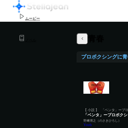
ムービー
作品投稿･管理
青春
ノベル
プロボクシングに青
アプリ
【 小説 】
「ベンタ」ープロ
「ベンタ」ープロボクシ
野﨑博之（のさきひろし）
Youth