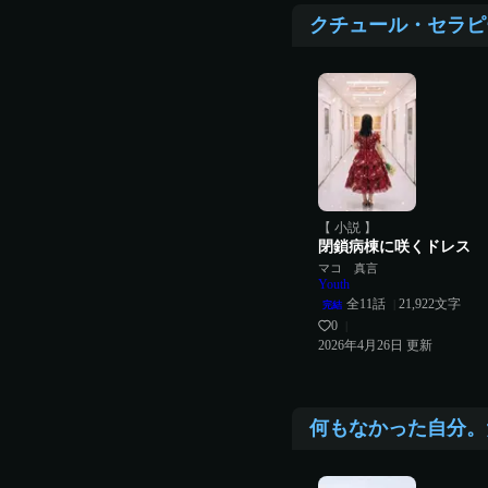
クチュール・セラピ
【 小説 】
閉鎖病棟に咲くドレス
マコ 真言
Youth
全
11
話
21,922
文字
|
完結
0
|
2026年4月26日
更新
何もなかった自分。