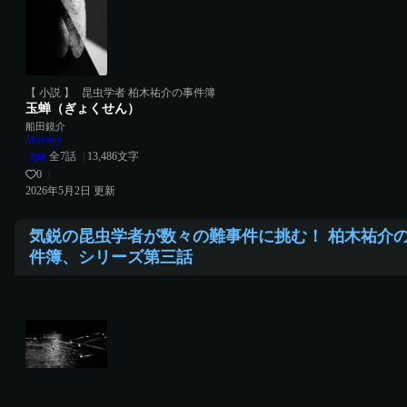
【 小説 】
昆虫学者 柏木祐介の事件簿
玉蝉（ぎょくせん）
船田鏡介
Mystery
全
7
話
13,486
文字
|
完結
0
|
2026年5月2日
更新
気鋭の昆虫学者が数々の難事件に挑む！ 柏木祐介
件簿、シリーズ第三話