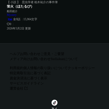
【 小説 】
昆虫学者 柏木祐介の事件簿
蛍火（ほたるび）
船田鏡介
Mystery
全
9
話
15,964
文字
|
完結
0
|
2026年5月2日
更新
ヘルプ
お問い合わせ
ご意見・ご要望
メディア向けお問い合わせ
StellaJeanについて
利用規約
個人情報の取り扱いについて
クッキーポリシー
特定商取引法に基づく表記
資金決済法に基づく表示
サービスガイドライン
運営会社