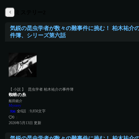
ミステリー2
気鋭の昆虫学者が数々の難事件に挑む！ 柏木祐介
件簿、シリーズ第六話
【 小説 】
昆虫学者 柏木祐介の事件簿
蜘蛛の糸
船田鏡介
Mystery
全
6
話
9,850
文字
|
完結
0
|
2026年5月13日
更新
気鋭の昆虫学者が数々の難事件に挑む！ 柏木祐介