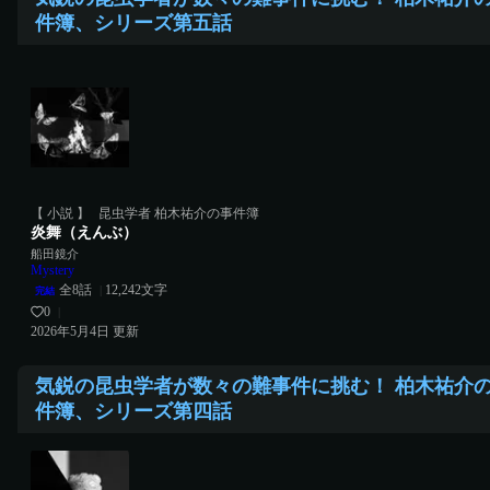
件簿、シリーズ第五話
【 小説 】
昆虫学者 柏木祐介の事件簿
炎舞（えんぶ）
船田鏡介
Mystery
全
8
話
12,242
文字
|
完結
0
|
2026年5月4日
更新
気鋭の昆虫学者が数々の難事件に挑む！ 柏木祐介
件簿、シリーズ第四話