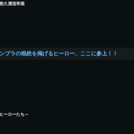
悠久漂流帝国
ンブラの根絶を掲げるヒーロー、ここに参上！！
ヒーローたち～