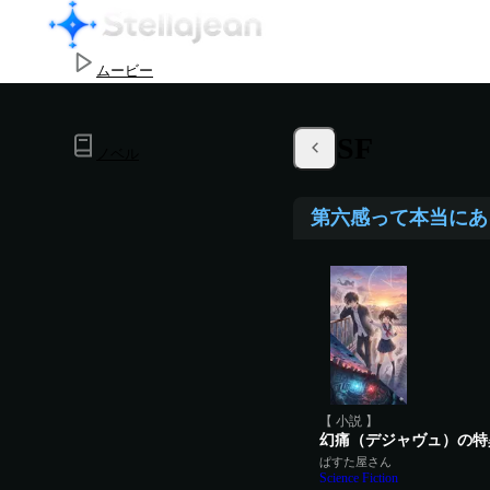
ムービー
作品投稿･管理
SF
ノベル
第六感って本当にあ
アプリ
【 小説 】
幻痛（デジャヴュ）の特
ぱすた屋さん
Science Fiction