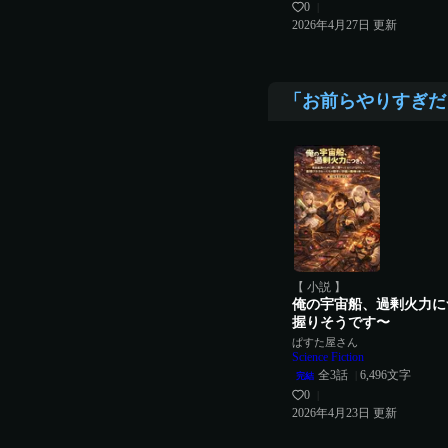
0
|
2026年4月27日
更新
「お前らやりすぎだ
【 小説 】
俺の宇宙船、過剰火力に
握りそうです〜
ぱすた屋さん
Science Fiction
全
3
話
6,496
文字
|
完結
0
|
2026年4月23日
更新