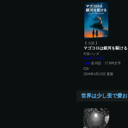
【 小説 】
マゴコロは銀河を駆け
竹笛パンダ
Science Fiction
全
10
話
17,899
文字
|
完結
0
|
2026年4月23日
更新
世界は少し歪で愛お