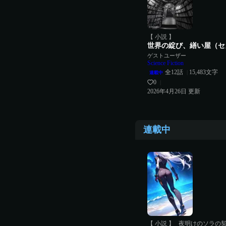
【 小説 】
世界の綻び、繕い屋（セ
ゲストユーザー
Science Fiction
全
12
話
15,483
文字
|
連載中
0
|
2026年4月26日
更新
連載中
【 小説 】
夜明けのソラの