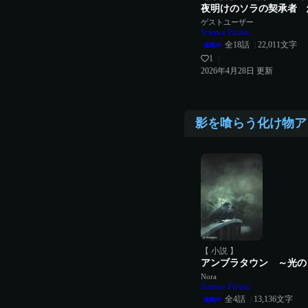
夜明けのソラの契承者 
ゲストユーザー
Science Fiction
全
18
話
22,011
文字
|
連載中
1
|
2026年4月28日
更新
影を喰らう化け物ア
【 小説 】
アンブラタウン ～光の
Nora
Science Fiction
全
4
話
13,136
文字
|
連載中