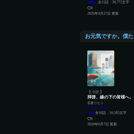
全
11
話
36,772
文字
|
連載中
0
|
2026年4月27日
更新
お元気ですか。僕た
【 小説 】
拝啓、線の下の皆様へ。
百夜リヒト
Science Fiction
全
10
話
16,585
文字
|
完結
0
|
2026年6月7日
更新