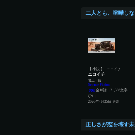
二人とも、喧嘩しな
【 小説 】
ニコイチ
ニコイチ
岩上 藍
Science Fiction
全
16
話
21,336
文字
|
完結
1
|
2026年4月25日
更新
正しさが恋を壊す未