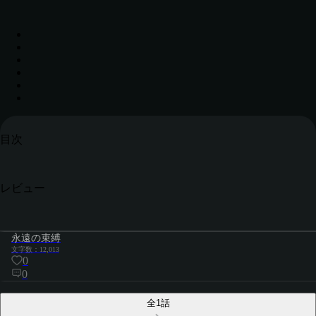
目次
レビュー
永遠の束縛
文字数：12,013
0
0
全1話