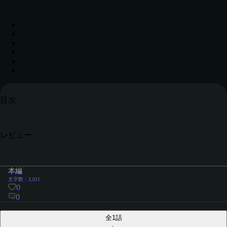
目次
レビュー
本編
文字数：2,021
0
0
全1話